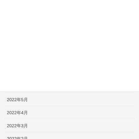
【早口言葉】英語で遊んで発音練習！ ～PART 50～
【英語なぞなぞ】子供も大人も楽しめる問題＆解説 -PART 50-
アーカイブ
2022年10月
2022年8月
2022年7月
2022年6月
2022年5月
2022年4月
2022年3月
2022年2月