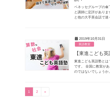
ベネッセグループの傘
と講師に定評がありま
と他の大手英会話で迷っ
2019年10月31日
英語教室
【東進こど
東進こども英語塾とは
です。 全国に教室が
のではないでしょうか。
1
2
»