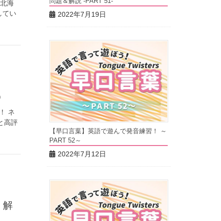
問題＆解説 -PART 51-
、北海
してい
2022年7月19日
う
！ ネ
と高評
【早口言葉】英語で遊んで発音練習！ ～
PART 52～
2022年7月12日