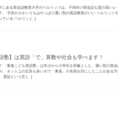
下にある英会話教室大手のベルリッツは、子供向け英会話も質の高いレ
す。 子供が小さいうちはやっぱり通い型の英語教室がいい ベルリッツ
ている ベルリッ […]
も英語塾】は英語「で」算数や社会も学べます！
？ 「東進こども英語塾」は年少から小学生を対象とした、通い型の英会
あり、ネット上の広告も多いので「東進」の名前を目にしたことがある方
 英語という言 […]