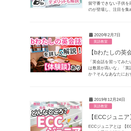
留守番できない子供を
のが登場し、注目を集め
2020年2月7日
英語教室
【bわたしの
「英会話を習ってみた
は敷居が高いな」「英
か？そんなあなたにおす
2019年12月24日
英語教室
【ECCジュ
ECCジュニアとは 【