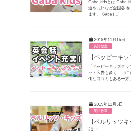
Gaba kidsとは 
道や九州など全国各地
ます。 Gaba […]
2019年11月15日
英語教室
【ペッピー
「ペッピーキッズクラ
ット広告も多く、目に
価な口コミもある一方、
2019年11月5日
英語教室
【ベルリッツキッズ】料金は高い？口コミは？業界経験者が詳しく解
説！