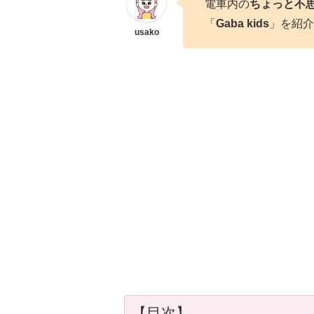
電車内の
ちょっと不
「
Gaba kids
」を紹介
【目次】