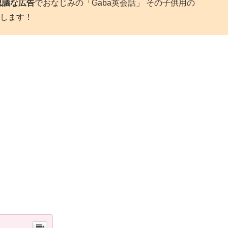
思議な広告
でおなじみの「Gaba英会話」 その子供用の
します！