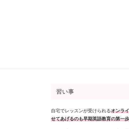
※音声つきの英語教材についてはこ
英語ママ.com
【アンパンマンおしゃべり
https://eigo-mama.com/anpanman-ko
英語ママ.com
【ゆびさしキッズ！】 
https://eigo-mama.com/onseipen-yubi
習い事
自宅でレッスンが受けられる
オンラ
せてあげるのも早期英語教育の第一