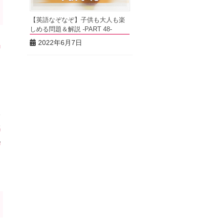
【英語なぞなぞ】子供も大人も楽
しめる問題＆解説 -PART 48-
2022年6月7日
ス
学
は
い