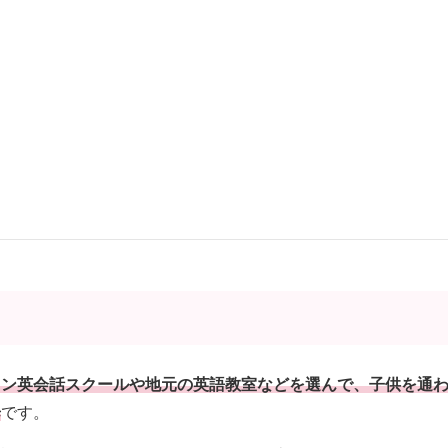
ちら。
いっぱい！ことばずかんSuper DX】使い方は？効果は？
tobazukan-superdx/
の音声ペンで楽しく学ぶ！
sashikids/
イン英会話
スクールや地元の英語教室などを選んで、子供を通
歩
です。