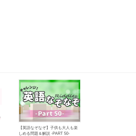
【早口言葉】英語で遊んで発音練
習！ ～PART 50～
2022年6月28日
わ
【英語なぞなぞ】子供も大人も楽
しめる問題＆解説 -PART 50-