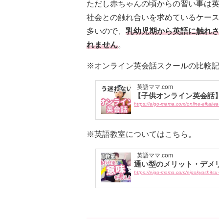
ただし赤ちゃんの頃からの習い事は
社会との触れ合いを求めているケース
多いので、
乳幼児期から英語に触れ
れません
。
※オンライン英会話スクールの比較
英語ママ.com
【子供オンライン英会話
https://eigo-mama.com/online-eikaiwa
※英語教室についてはこちら。
英語ママ.com
通い型のメリット・デメ
https://eigo-mama.com/eigokyoshitsu-