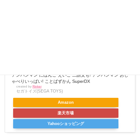
メの教材
ですし、アンパンマン好きな子供はたくさんいる
と思うのでもしお子さんに当てはまれば試す価値ありで
す。
アンパンマン にほんご えいご 二語文も! アンパンマン おし
ゃべりいっぱい! ことばずかん SuperDX
created by
Rinker
セガトイズ(SEGA TOYS)
Amazon
楽天市場
Yahooショッピング