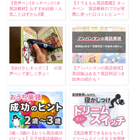
【音声ペン(タッチペン)つき
【ドラえもん英語図鑑】タッ
英語教材】おすすめ比較！人
チペン 英語教材のプロが実
気ことばずかん6選
際に使った口コミレビュー！
【ゆびさしキッズ！】 の音
【アンパンマンの英語表現】
声ペンで楽しく学ぶ！
英語版はある？英語対話つき
絵本の紹介も！
2歳～3歳の【おうち英語成功
【英語教育できるおもちゃ】
のヒント】元子供英語講師が
ドリームスイッチを２年間使