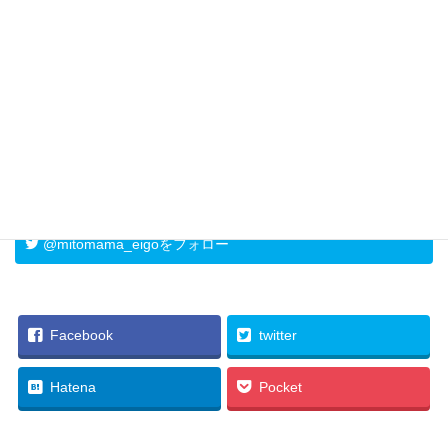
@mitomama_eigoをフォロー
Facebook
twitter
Hatena
Pocket