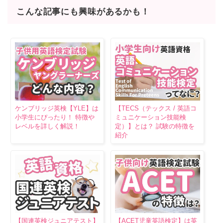
こんな記事にも興味があるかも！
ケンブリッジ英検【YLE】は
【TECS（テックス / 英語コ
小学生にぴったり！ 特徴や
ミュニケーション技能検
レベルを詳しく解説！
定）】とは？ 試験の特徴を
紹介
【国連英検ジュニアテスト】
【ACET児童英語検定】は英