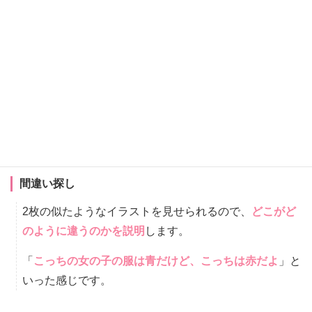
https://www.cambridgeenglish.org/Images/502610-
tommaso-pre-a1-starters.pdf
同じ【Starters】の試験の、他の受験者のパターンはこちらから見
ることができます。
https://www.cambridgeenglish.org/exams-and-
tests/starters/preparation/
Movers
間違い探し
2枚の似たようなイラストを見せられるので、
どこがど
のように違うのかを説明
します。
「
こっちの女の子の服は青だけど、こっちは赤だよ
」と
いった感じです。