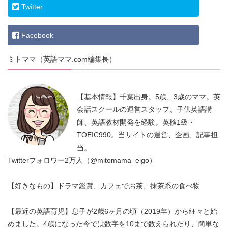
Twitter
Facebook
ミトママ（英語ママ.com編集長）
【基本情報】千葉出身。5歳、3歳のママ。英
会話スクールの運営スタッフ、子供英語講
師、英語教材開発を経験。英検1級・
TOEIC990。当サイトの運営、企画、記事担
当。
Twitterフォロワー2万人（@mitomama_eigo）
【好きなもの】ドラマ鑑賞、カフェでお茶、抹茶系の食べ物
【最近の英語育児】息子が2歳6ヶ月の頃（2019年）から細々と始
めました。4歳になった今では数字を10まで数えられたり、簡単な