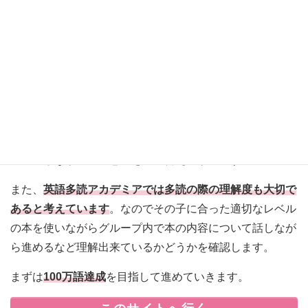
本気で多読に取り組みたいという小学生や親御さんにおす
すめ
なのが英語多読専門の教室である英語多読アカデミア
です。
こちらのスクールには、オンライン多読レッスンコースが
あります。十分な読書量を確保するため、
週2回日米多読
コーチによるオンラインレッスンを行います
。
グループレ
ッスン
というのも特徴の一つ。固定制グループなのでリラ
ックスしながら学習意欲を高め合える形式です。
また、
英語多読アカデミアでは多読の際の理解度も大切で
あると考えています
。なのでその子に合った適切なレベル
の本を使いながらグループ内で本の内容について話しなが
ら進めるなど理解出来ているかどうかを確認します。
まずは
100万語達成
を目指して進めていきます。