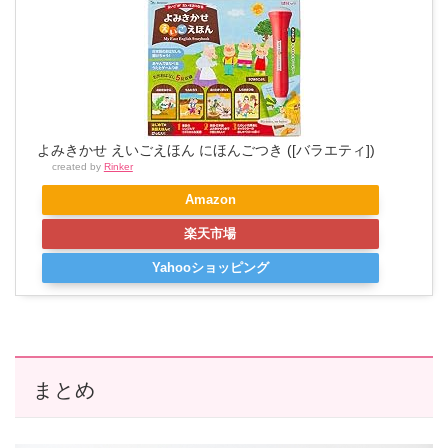
よみきかせ えいごえほん にほんごつき ([バラエティ])
created by
Rinker
Amazon
楽天市場
Yahooショッピング
まとめ