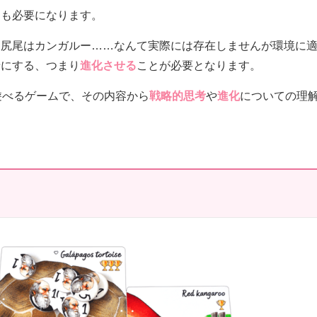
動も必要になります。
、尻尾はカンガルー……なんて実際には存在しませんが環境に
せにする、つまり
進化させる
ことが必要となります。
遊べるゲームで、その内容から
戦略的思考
や
進化
についての理