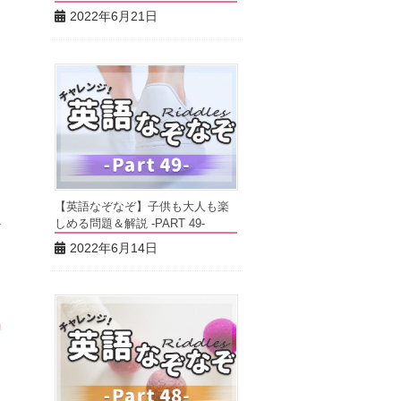
2022年6月21日
？
【英語なぞなぞ】子供も大人も楽
べ
しめる問題＆解説 -PART 49-
2022年6月14日
も
ッ