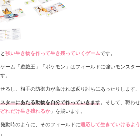
うと
強い生き物を作って生き残っていくゲーム
です。
ドゲーム「遊戯王」「ポケモン」はフィールドに強いモンスタ
です。
倒せるし、相手の防御力が高ければ返り討ちにあったりします
ンスターにあたる動物を自分で作っていきます
。そして、戦わ
がどれだけ生き残れるか
」を競います。
法発動時のように、そのフィールドに
適応して生きていけるよ
ん
。