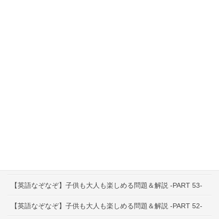
スクール別体験レビュー
英語教室
資格
英語教育Q&A
インタビュー特集
その他お役立ち情報
最近の投稿
【早口言葉】英語で遊んで発音練習！ ～PART 53～
【英語なぞなぞ】子供も大人も楽しめる問題＆解説 -PART 53-
【英語なぞなぞ】子供も大人も楽しめる問題＆解説 -PART 52-