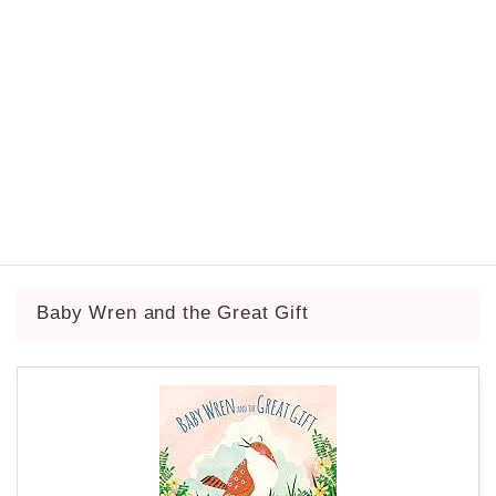
Peedie (Gossie & Friends)
created by
Rinker
Houghton Mifflin
Kindle
Amazon
楽天市場
Yahooショッピング
Baby Wren and the Great Gift