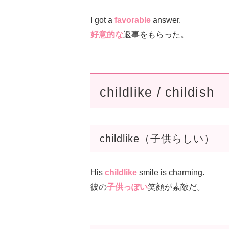
I got a
favorable
answer.
好意的な
返事をもらった。
childlike / childish
childlike（子供らしい）
His
childlike
smile is charming.
彼の
子供っぽい
笑顔が素敵だ。