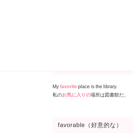
彼はとても
社交的
だ。
favorite / favorable
favorite（お気に入りの）
My
favorite
place is the library.
私の
お気に入りの
場所は図書館だ。
favorable（好意的な）