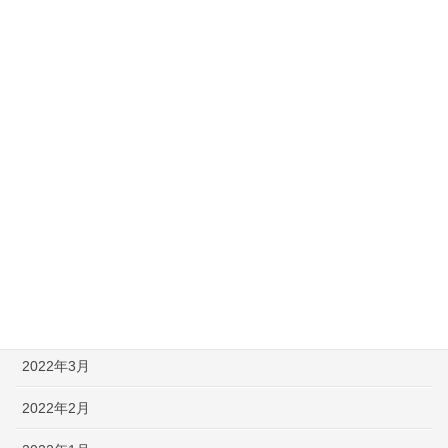
【英語なぞなぞ】子供も大人も楽しめる問題＆解説 -PART 50-
アーカイブ
2022年10月
2022年8月
2022年7月
2022年6月
2022年5月
2022年4月
2022年3月
2022年2月