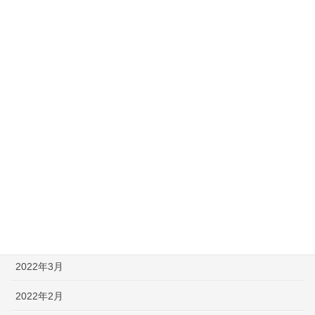
【英語なぞなぞ】子供も大人も楽しめる問題＆解説 -PART 50-
アーカイブ
2022年10月
2022年8月
2022年7月
2022年6月
2022年5月
2022年4月
2022年3月
2022年2月