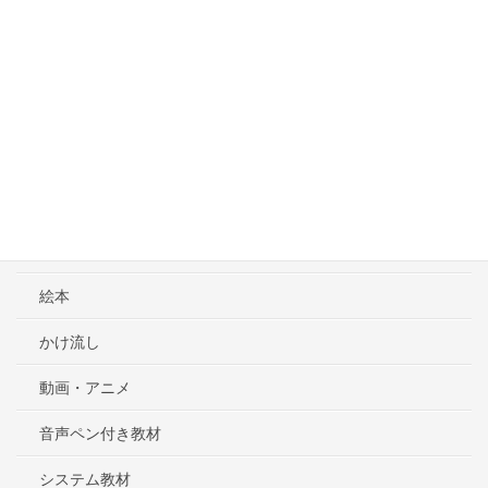
英語ママ.com トップページ
編集部より
プライバシーポリシー
カテゴリー
英語教材
絵本
かけ流し
動画・アニメ
音声ペン付き教材
システム教材