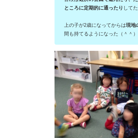
ところに定期的に通ったり
してた
上の子が2歳になってからは
現地
間も持てるようになった（＾＾）