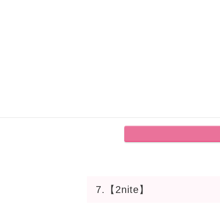
6.【ZZZ】
7.【2nite】